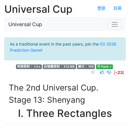
Universal Cup
登錄
註冊
Universal Cup
As a traditional event in the past years, join the
IOI 2026
Prediction Game
!
時間限制： 1.0 s
記憶體限制： 512 MB
總分： 100
可 Hack ✓
[
-23
]
The 2nd Universal Cup.
Stage 13: Shenyang
I. Three Rectangles