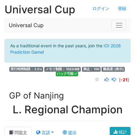
Universal Cup
ログイン
登録
Universal Cup
As a traditional event in the past years, join the
IOI 2026
Prediction Game
!
実行時間制限： 2.0 s
メモリ制限： 1024 MB
満点： 100
難易度:
[表示]
ハック可能 ✓
[
-21
]
GP of Nanjing
L. Regional Champion
統計
問題文
言語
提出