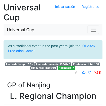
Universal
Iniciar sesión
Registrarse
Cup
Universal Cup
As a traditional event in the past years, join the
IOI 2026
Prediction Game
!
Límite de tiempo: 2.0 s
Límite de memoria: 1024 MB
Puntuación total: 100
Dificultad:
[mostrar]
Hackeable ✓
[
-21
]
GP of Nanjing
L. Regional Champion