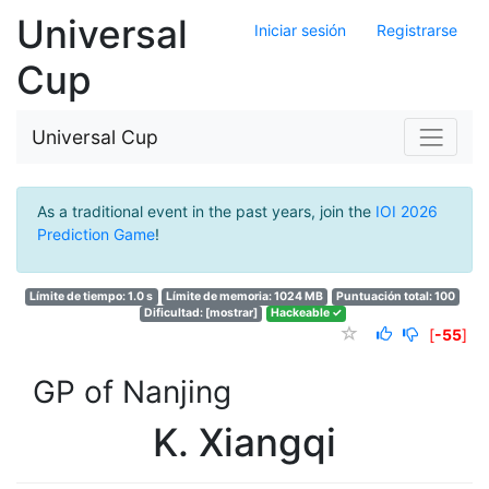
Universal
Iniciar sesión
Registrarse
Cup
Universal Cup
As a traditional event in the past years, join the
IOI 2026
Prediction Game
!
Límite de tiempo: 1.0 s
Límite de memoria: 1024 MB
Puntuación total: 100
Dificultad:
[mostrar]
Hackeable ✓
[
-55
]
GP of Nanjing
K. Xiangqi