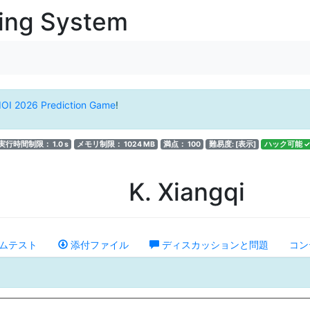
ging System
IOI 2026 Prediction Game
!
実行時間制限： 1.0 s
メモリ制限： 1024 MB
満点： 100
難易度:
[表示]
ハック可能 ✓
K. Xiangqi
ムテスト
添付ファイル
ディスカッションと問題
コン