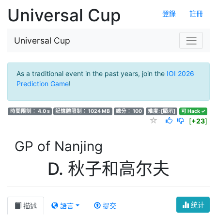
Universal Cup
登錄
註冊
Universal Cup
As a traditional event in the past years, join the
IOI 2026
Prediction Game
!
時間限制： 4.0 s
記憶體限制： 1024 MB
總分： 100
难度:
[顯示]
可 Hack ✓
[
+23
]
GP of Nanjing
D. 秋子和高尔夫
统计
描述
語言
提交