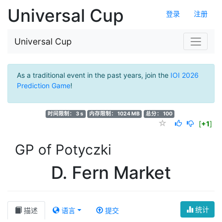
Universal Cup
登录
注册
Universal Cup
As a traditional event in the past years, join the
IOI 2026
Prediction Game
!
时间限制： 3 s
内存限制： 1024 MB
总分： 100
[
+1
]
GP of Potyczki
D. Fern Market
统计
描述
语言
提交