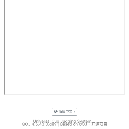
简体中文
Universal Cup Judging System
|
QOJ 4.5.43.0.dev
|
Based on UOJ - 开源项目