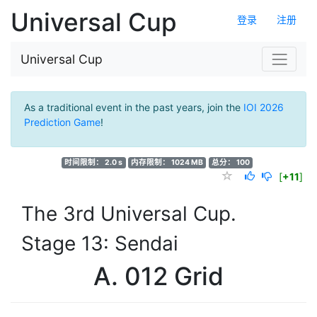
Universal Cup
登录
注册
Universal Cup
As a traditional event in the past years, join the
IOI 2026
Prediction Game
!
时间限制： 2.0 s
内存限制： 1024 MB
总分： 100
[
+11
]
The 3rd Universal Cup.
Stage 13: Sendai
A. 012 Grid