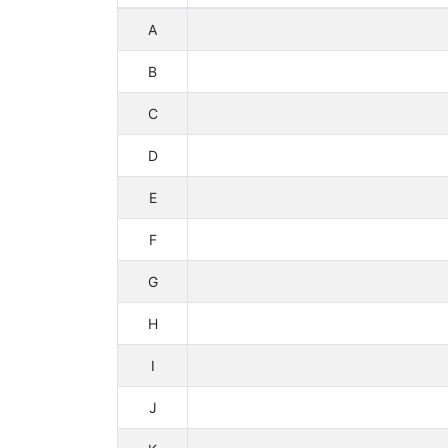
A
B
C
D
E
F
G
H
I
J