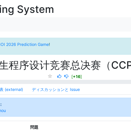
ging System
IOI 2026 Prediction Game
!
程序设计竞赛总决赛（CCPC Fi
[
+16
]
 (external)
ディスカッションと Issue
：
hou
問題