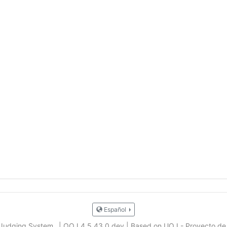
Español
 Judging System
|
QOJ 4.5.43.0.dev
|
Based on UOJ - Proyecto de 