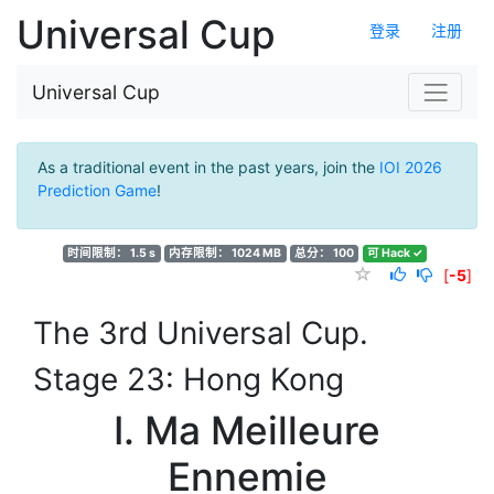
Universal Cup
登录
注册
Universal Cup
As a traditional event in the past years, join the
IOI 2026
Prediction Game
!
时间限制： 1.5 s
内存限制： 1024 MB
总分： 100
可 Hack ✓
[
-5
]
The 3rd Universal Cup.
Stage 23: Hong Kong
I. Ma Meilleure
Ennemie