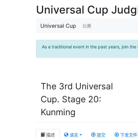
Universal Cup Jud
Universal Cup
比赛
As a traditional event in the past years, join the
The 3rd Universal
Cup. Stage 20:
Kunming
描述
语言
提交
下发文件