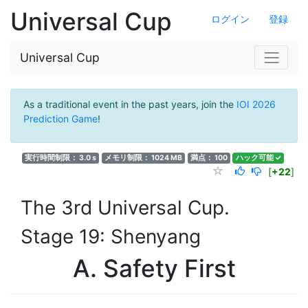
Universal Cup
ログイン
登録
Universal Cup
As a traditional event in the past years, join the
IOI 2026
Prediction Game
!
実行時間制限： 3.0 s
メモリ制限： 1024 MB
満点： 100
ハック可能 ✓
[
+22
]
The 3rd Universal Cup.
Stage 19: Shenyang
A. Safety First