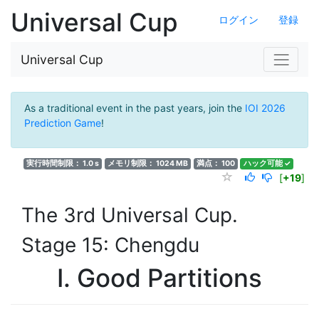
Universal Cup
ログイン
登録
Universal Cup
As a traditional event in the past years, join the
IOI 2026
Prediction Game
!
実行時間制限： 1.0 s
メモリ制限： 1024 MB
満点： 100
ハック可能 ✓
[
+19
]
The 3rd Universal Cup.
Stage 15: Chengdu
I. Good Partitions