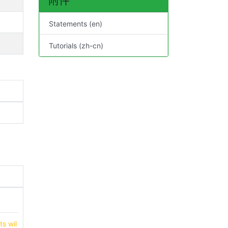
附件
Statements (en)
Tutorials (zh-cn)
s wil