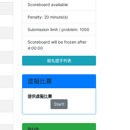
Scoreboard available
Penalty: 20 minute(s)
Submission limit / problem: 1000
Scoreboard will be frozen after
4:00:00
報名選手列表
虛擬比賽
提供虛擬比賽
Start!