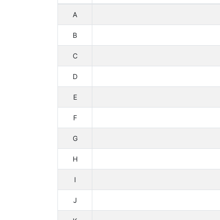
A
B
C
D
E
F
G
H
I
J