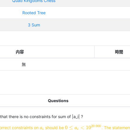
Quad Kingdoms Chess
Rooted Tree
3 Sum
内容
時間
無
Questions
t that there is no constraints for sum of |a_i| ?
0
≤
a
i
<
10
20
000
rrect constraints on 
 should be 
. The statement
a
i