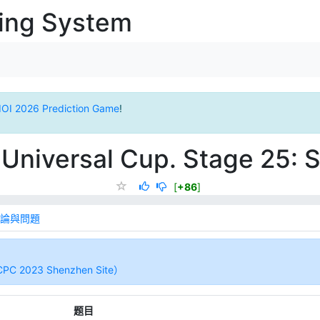
ging System
IOI 2026 Prediction Game
!
Universal Cup. Stage 25:
[
+86
]
論與問題
23 Shenzhen Site）
题目