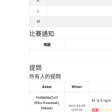
K
L
M
比賽通知
標題
提問
所有人的提問
Asker
When
HoMaMaOvO
M: Is it righ
(Riku Kawasaki,
2024-03-09
Masaki
回复：
The co
13:02:25