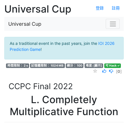
Universal Cup
登錄
註冊
Universal Cup
As a traditional event in the past years, join the
IOI 2026
Prediction Game
!
時間限制： 2 s
記憶體限制： 1024 MB
總分： 100
难度:
[顯示]
可 Hack ✓
[
0
]
CCPC Final 2022
L. Completely
Multiplicative Function