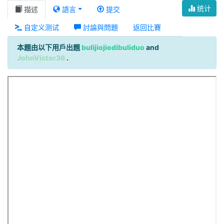
统计
描述
語言
提交
自定义测试
討論與問題
返回比賽
本題由以下用戶出題
bulijiojiodibuliduo
and
JohnVictor36
.